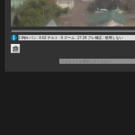
2.9fps パン : 0.02 チルト : 0 ズーム : 27.26 ブレ補正 : 使用しない